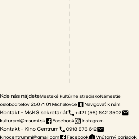
Kde nás nájdete
Mestské kultúrne stredisko
Námestie
osloboditeľov 25
071 01 Michalovce
Navigovať k nám
Kontakt - MsKS sekretariát
+421 (56) 642 3502
kulturami@msumi.sk
Facebook
Instagram
Kontakt - Kino Centrum
0918 876 612
kinocentrummi@gmail.com
Facebook
Vnútorný poriadok