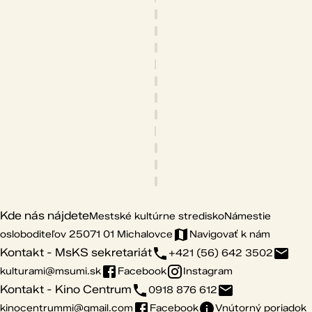
Kde nás nájdete
Mestské kultúrne stredisko
Námestie
osloboditeľov 25
071 01 Michalovce
Navigovať k nám
Kontakt - MsKS sekretariát
+421 (56) 642 3502
kulturami@msumi.sk
Facebook
Instagram
Kontakt - Kino Centrum
0918 876 612
kinocentrummi@gmail.com
Facebook
Vnútorný poriadok