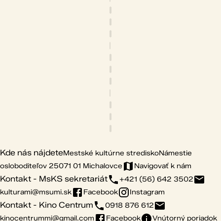
Kde nás nájdete
Mestské kultúrne stredisko
Námestie
osloboditeľov 25
071 01 Michalovce
Navigovať k nám
Kontakt - MsKS sekretariát
+421 (56) 642 3502
kulturami@msumi.sk
Facebook
Instagram
Kontakt - Kino Centrum
0918 876 612
kinocentrummi@gmail.com
Facebook
Vnútorný poriadok