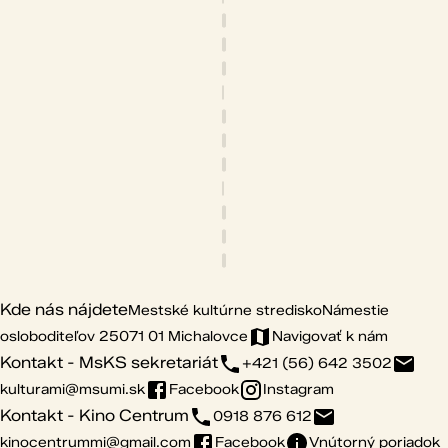
Kde nás nájdete
Mestské kultúrne stredisko
Námestie
osloboditeľov 25
071 01 Michalovce
Navigovať k nám
Kontakt - MsKS sekretariát
+421 (56) 642 3502
kulturami@msumi.sk
Facebook
Instagram
Kontakt - Kino Centrum
0918 876 612
kinocentrummi@gmail.com
Facebook
Vnútorný poriadok